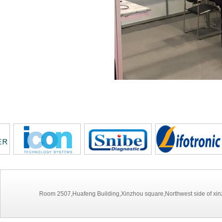
Room 2507,Huafeng Building,Xinzhou square,Northwest side of xinz