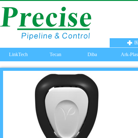
LinkTech
Tecan
Diba
Ark-Plas