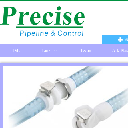
Diba
Link Tech
Tecan
Ark-Plas