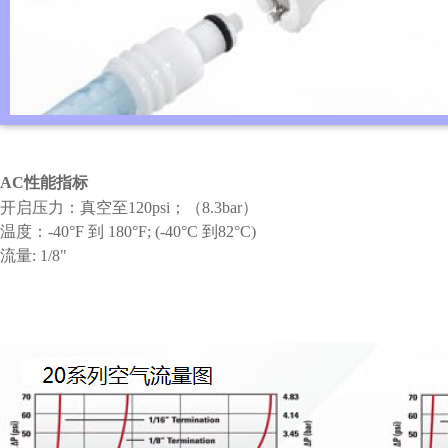
AC
性能指标
开启压力：真空至
120psi
；（
8.3bar
）
温度：
-40°F
到
180°F; (-40°C
到
82°C)
流量
: 1/8"