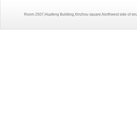
Room 2507,Huafeng Building,Xinzhou square,Northwest side of xinz