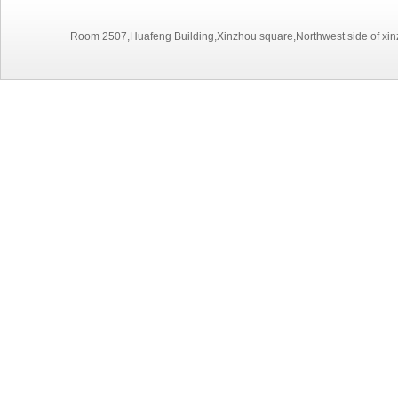
Room 2507,Huafeng Building,Xinzhou square,Northwest side of xinz