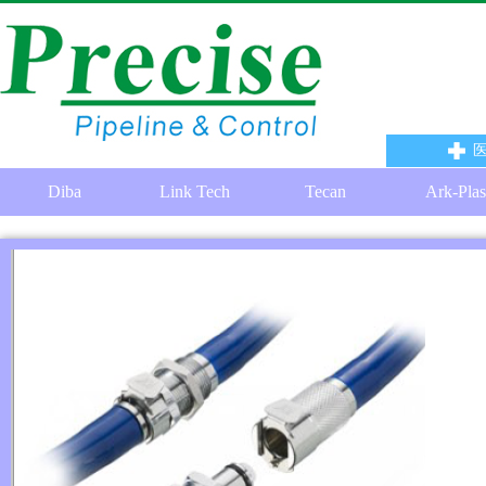
Diba
Link Tech
Tecan
Ark-Plas