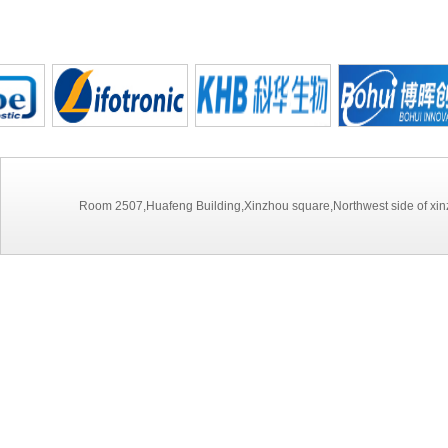
Room 2507,Huafeng Building,Xinzhou square,Northwest side of xinz