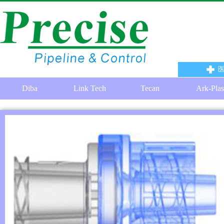
Diba
Link Tech
Tecan
Ark-Plas