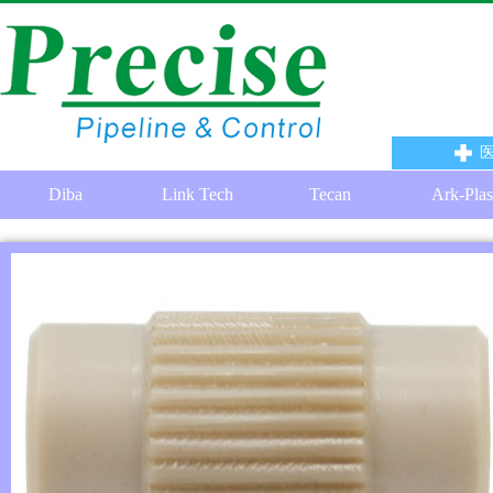
Diba
Link Tech
Tecan
Ark-Plas