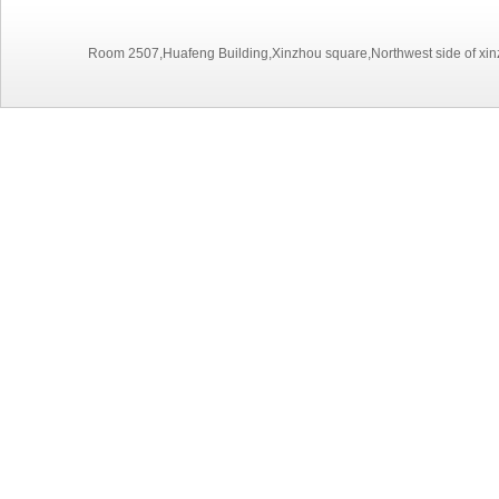
Room 2507,Huafeng Building,Xinzhou square,Northwest side of xinz