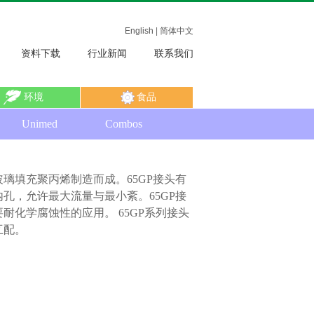
English
|
简体中文
资料下载
行业新闻
联系我们
环境
食品
Unimed
Combos
玻璃填充聚丙烯制造而成。
65GP
接头有
内孔，允许最大流量与最小紊。
65GP
接
要耐化学腐蚀性的应用。
65GP
系列接头
互配
。