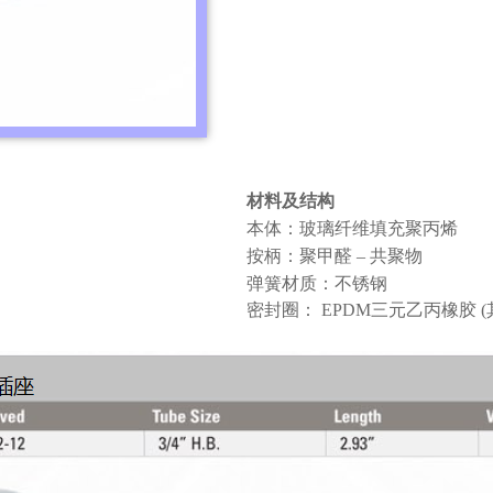
材料及结构
本体：玻璃纤维填充聚丙烯
按柄：聚甲醛
–
共聚物
弹簧材质：不锈钢
密封圈：
EPDM
三元乙丙橡胶
(