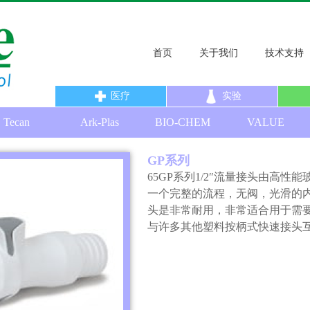
首页
关于我们
技术支持
医疗
实验
Tecan
Ark-Plas
BIO-CHEM
VALUE
GP系列
65GP
系列
1/2
″流量接头由高性能
一个完整的流程，无阀，光滑的
头是非常耐用，非常适合用于需
与许多其他塑料按柄式快速接头