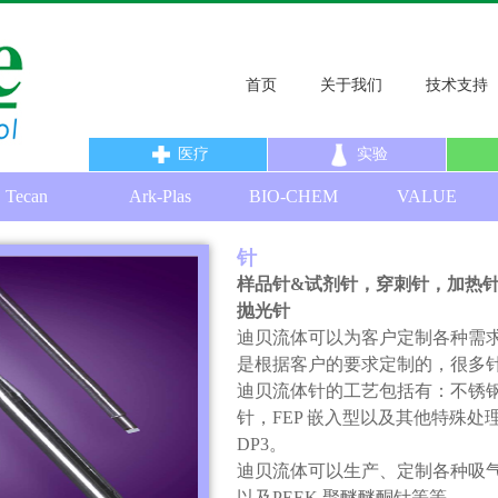
首页
关于我们
技术支持
医疗
实验
Tecan
Ark-Plas
BIO-CHEM
VALUE
针
样品针
&
试剂针，穿刺针，加热
抛光针
迪贝流体可以为客户定制各种需
是根据客户的要求定制的，很多
迪贝流体针的工艺包括有：不锈
针，FEP 嵌入型以及其他特殊处
DP3。
迪贝流体可以生产、定制各种吸
以及PEEK 聚醚醚酮针等等