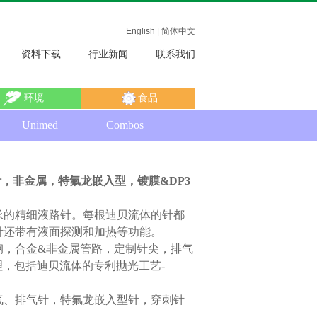
English
|
简体中文
资料下载
行业新闻
联系我们
环境
食品
Unimed
Combos
针，非金属，特氟龙嵌入型，镀膜
&DP3
求的精细液路针。每根迪贝流体的针都
针还带有液面探测和加热等功能。
钢，合金&非金属管路，定制针尖，排气
理，包括迪贝流体的专利抛光工艺-
气、排气针，特氟龙嵌入型针，穿刺针