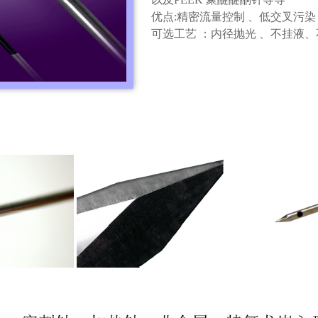
优点
:
精密流量控制 、低交叉污染
可选工艺 ：内径抛光 、不挂液、