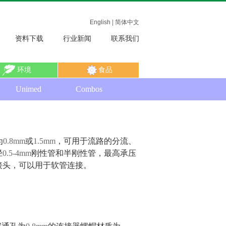
English
|
简体中文
资料下载
行业新闻
联系我们
环境
食品
Unimed
Combos
为
0.8mm
或
1.5mm
，可用于流路的分流、
径
0.5-4mm
刚性管和半刚性管，最高承压
接头，可以用于软管连接。