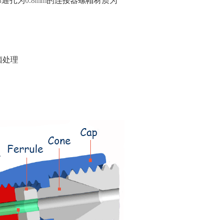
部通孔为
0.8mm
的连接器螺帽材质为
菌处理