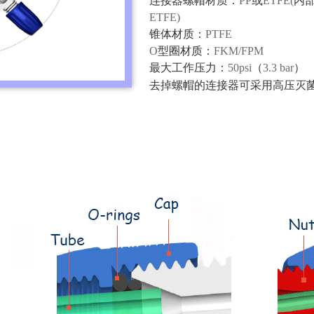
连接器螺帽材质：
PP
或
ETFE(
内
ETFE)
锥体材质：
PTFE
O
型圈材质：
FKM/FPM
最大工作压力：
50psi
（
3.3 bar
）
去掉螺帽的连接器可采用高压灭