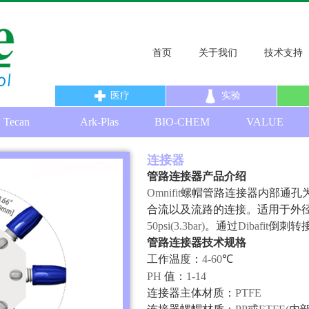
首页
关于我们
技术支持
医疗
实验
Tecan
Ark-Plas
BIO-CHEM
VALUE
连接器
管路连接器产品介绍
Omnifit
螺帽管路连接器内部通孔
合流以及流路的连接。适用于外
50psi(3.3bar)
。通过
Dibafit
倒刺转
管路连接器技术规格
工作温度：
4-60
℃
PH
值：
1-14
连接器主体材质：
PTFE